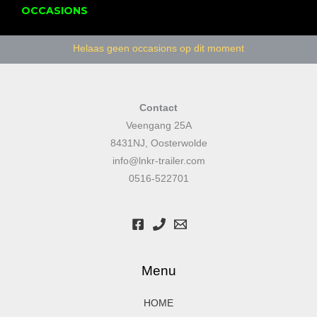
OCCASIONS
Helaas geen occasions op dit moment
Contact
Veengang 25A
8431NJ, Oosterwolde
info@lnkr-trailer.com
0516-522701
Menu
HOME