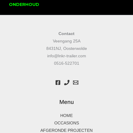
ONDERHOUD
Contact
Veengang 25A
8431NJ, Oosterwolde
info@lnkr-trailer.com
0516-522701
Menu
HOME
OCCASIONS
AFGERONDE PROJECTEN